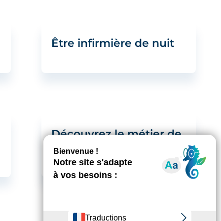
a
Être infirmière de nuit
Découvrez le métier de
sage-femme – Partie 2