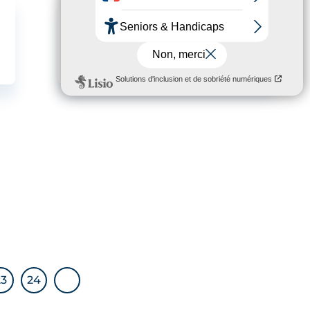
Découvrez le métier
d’infirmier(ère)-
anesthésiste – Partie 2
23
24