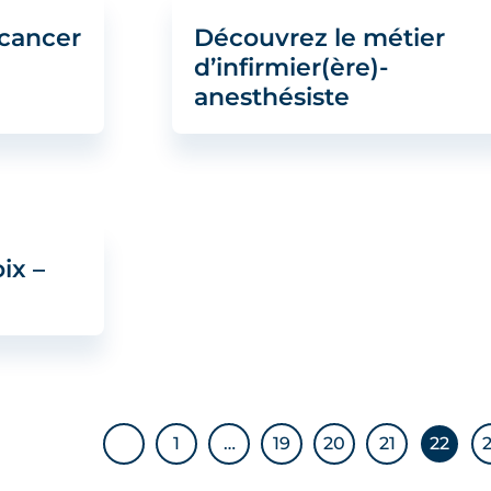
 cancer
Découvrez le métier
d’infirmier(ère)-
anesthésiste
ix –
1
…
19
20
21
22