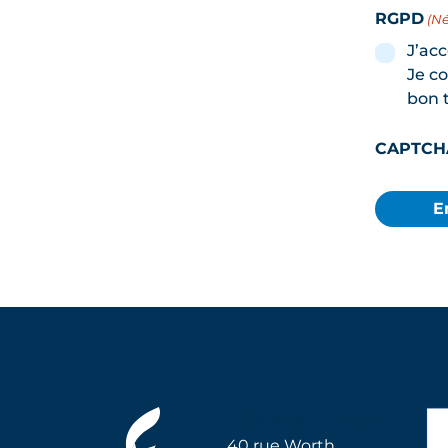
RGPD
(Né
J’ac
Je co
bon 
CAPTCH
Hôpital Foch
40 rue Worth