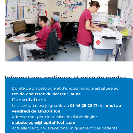
Informations pratiques et prise de rendez-
vous
L’unité de diabétologie et d’endocrinologie est située au
rez-de-chaussée du secteur jaune
.
Consultations
Le secrétariat est joignable au
01 46 25 22 71
du
lundi au
vendredi de 13h30 à 16h
Adresse mail pour le service de diabétologie :
diabetologie@hopital-foch.com
Actuellement, nous recevons uniquement des patients