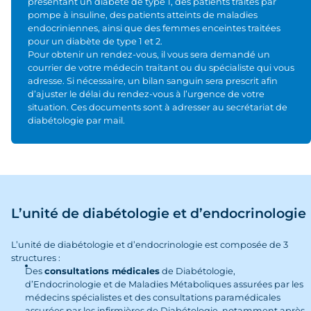
présentant un diabète de type 1, des patients traités par
pompe à insuline, des patients atteints de maladies
endocriniennes, ainsi que des femmes enceintes traitées
pour un diabète de type 1 et 2.
Pour obtenir un rendez-vous, il vous sera demandé un
courrier de votre médecin traitant ou du spécialiste qui vous
adresse. Si nécessaire, un bilan sanguin sera prescrit afin
d’ajuster le délai du rendez-vous à l’urgence de votre
situation. Ces documents sont à adresser au secrétariat de
diabétologie par mail.
L’unité de diabétologie et d’endocrinologie
L’unité de diabétologie et d’endocrinologie est composée de 3
structures :
Des
consultations médicales
de Diabétologie,
d’Endocrinologie et de Maladies Métaboliques assurées par les
médecins spécialistes et des consultations paramédicales
assurées par les infirmières de Diabétologie, notamment après