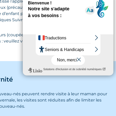
e l’application des précautions nécessaires à la
eux (précautions standard et précautions
 d’enfant peut ne pas être autorisée au cas par cas
ifiques Suivre les recommandations des équipes
urs (coupées ou en pot) sont à éviter. Certains
 : veuillez vous informer auprès des services.
rnité
nouveau-nés peuvent rendre visite à leur maman pour
rnale, les visites sont réduites afin de limiter les
nouveau-nés.