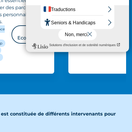
tif essentiel pour
l'
er des parcours
ca
s personnalisés et
.
C
C
nce
P
Ecouter
ap
 est constituée de différents intervenants pour