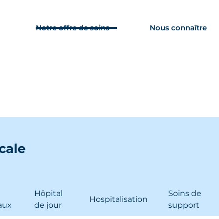
Urgences
Payer ma facture
Nous s
Notre offre de soins
Nous connaître
cale
Hôpital
Soins de
Hospitalisation
aux
de jour
support