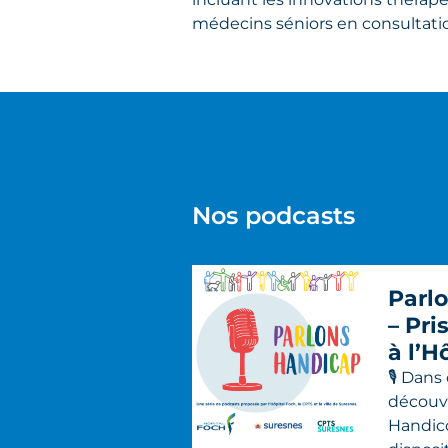
médecins séniors en consultati
Nos podcasts
Parl
– Pri
à l’H
​🎙️ Dan
découvr
Handico