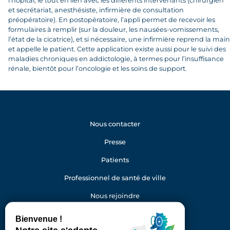
l’hôpital, le tout en lien avec les différents intervenants (chirurgien
et secrétariat, anesthésiste, infirmière de consultation
préopératoire). En postopératoire, l’appli permet de recevoir les
formulaires à remplir (sur la douleur, les nausées-vomissements,
l’état de la cicatrice), et si nécessaire, une infirmière reprend la main
et appelle le patient. Cette application existe aussi pour le suivi des
maladies chroniques en addictologie, à termes pour l’insuffisance
rénale, bientôt pour l’oncologie et les soins de support.
Nous contacter
Presse
Patients
Professionnel de santé de ville
Nous rejoindre
Gestion des cookies