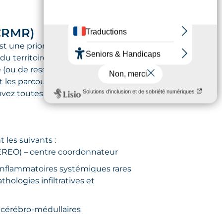
(CRMR)
t une priorité nationale. Pour cela,
 territoire national. Ils sont
 (ou de ressources
t les parcours de santé
vez toutes les informations sur
 les suivants :
CEREO)
– centre coordonnateur
nflammatoires systémiques rares
hologies infiltratives et
 cérébro-médullaires