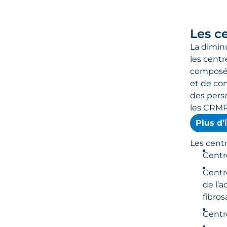
Les c
La diminu
les centr
composés
et de com
des pers
les CRMR
Plus d’
Les centr
Centr
Centr
de l’a
fibro
Centr