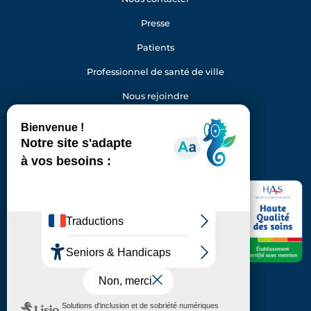
Presse
Patients
Professionnel de santé de ville
Nous rejoindre
Gestion des cookies
Facebook
Youtube
LinkedIn
Instagram
Hôpital Foch
40 rue Worth
92150 Suresnes
Standard : 01 46 25 20 00