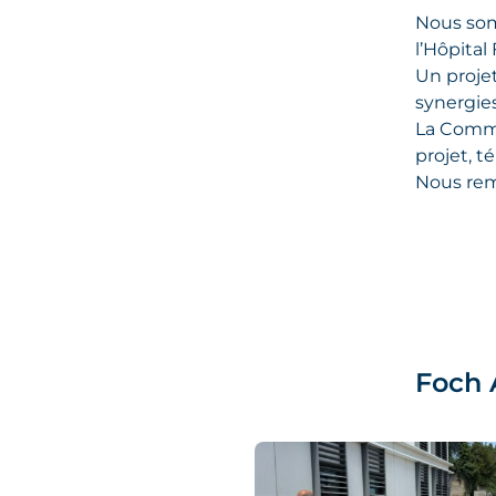
Nous som
l’Hôpital
Un proje
synergies
La Commi
projet, 
Nous rem
Foch