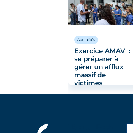
alités
Actualités
visite du
Exercice AMAVI :
fet des Hauts-
se préparer à
-Seine à
gérer un afflux
ôpital Foch
massif de
victimes
Hôpital Foch