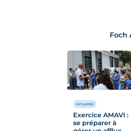
Foch
alités
Actualités
visite du
Exercice AMAVI :
fet des Hauts-
se préparer à
-Seine à
gérer un afflux