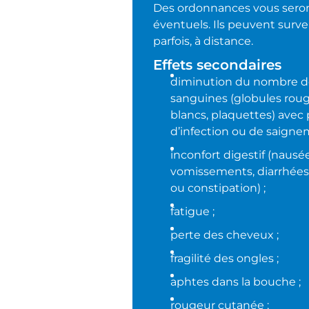
Des ordonnances vous seront
éventuels. Ils peuvent surv
parfois, à distance.
Effets secondaires
diminution du nombre de
sanguines (globules roug
blancs, plaquettes) avec 
d’infection ou de saigne
inconfort digestif (nausée
vomissements, diarrhées
ou constipation) ;
fatigue ;
perte des cheveux ;
fragilité des ongles ;
aphtes dans la bouche ;
rougeur cutanée ;