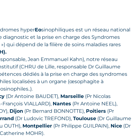
ndromes hyper
Eo
sinophiliques est un réseau national
le diagnostic et la prise en charge des Syndromes
) qui dépend de la filière de soins maladies rares
H).
responsable, Jean Emmanuel Kahn), notre réseau
stitutif (CHRU de Lille, responsable Dr Guillaume
étences dédiés à la prise en charge des syndromes
iles localisées à un organe (œsophagite à
sinophiles..).
cy
(Dr Antoine BAUDET),
Marseille
(Pr Nicolas
n-François VIALLARD),
Nantes
(Pr Antoine NEEL),
OY),
Dijon
(Pr Bernard BONNOTTE),
Poitiers
(Pr
rrand
(Dr Ludovic TREFOND),
Toulouse
(Dr Guillaume
au OUTH),
Montpellier
(Pr Philippe GUILPAIN),
Nice
(Dr
 Catherine MOHR).