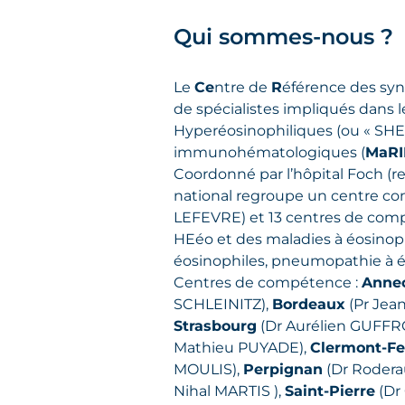
Qui sommes-nous ?
Le
Ce
ntre de
R
éférence des sy
de spécialistes impliqués dans 
Hyperéosinophiliques (ou « SHE »
immunohématologiques (
MaRI
Coordonné par l’hôpital Foch (
national regroupe un centre con
LEFEVRE) et 13 centres de comp
HEéo et des maladies à éosinoph
éosinophiles, pneumopathie à éo
Centres de compétence :
Anne
SCHLEINITZ),
Bordeaux
(Pr Jea
Strasbourg
(Dr Aurélien GUFFR
Mathieu PUYADE),
Clermont-Fe
MOULIS),
Perpignan
(Dr Roder
Nihal MARTIS ),
Saint-Pierre
(Dr