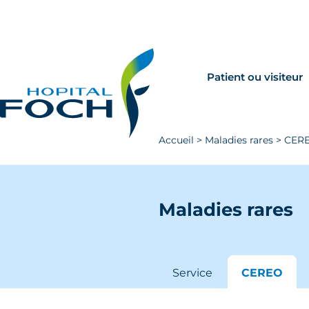
Aller au contenu principal
Rechercher
Venir à Foch
Patient ou visiteur
Accueil
>
Maladies rares
>
CER
Maladies rares
Service
CEREO