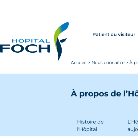
Aller au contenu principal
Rechercher
Venir à Foch
Patient ou visiteur
Accueil
>
Nous connaître
>
À p
À propos de l’H
Histoire de
L'Hô
l'Hôpital
aujo