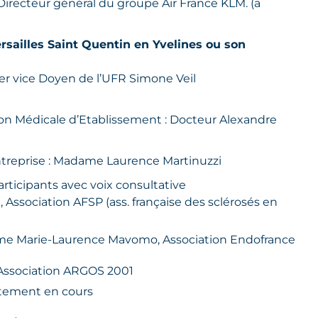
irecteur général du groupe Air France KLM. (a
rsailles Saint Quentin en Yvelines ou son
er vice Doyen de l’UFR Simone Veil
on Médicale d’Etablissement : Docteur Alexandre
ntreprise : Madame Laurence Martinuzzi
articipants avec voix consultative
Association AFSP (ass. française des sclérosés en
me Marie-Laurence Mavomo, Association Endofrance
Association ARGOS 2001
utement en cours