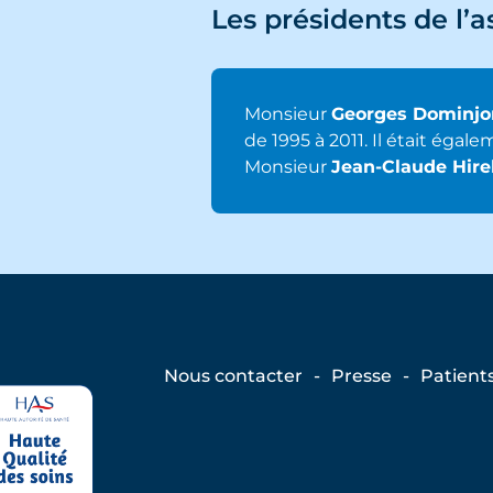
Les présidents de l’a
Monsieur
Georges Dominjo
de 1995 à 2011. Il était éga
Monsieur
Jean-Claude Hire
Nous contacter
Presse
Patient