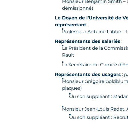
Monsieur Benjamin Smith – D
démissionné)
Le Doyen de l’Université de Ve
représentant
:
Professeur Antoine Labbé – 1
Représentants des salariés
:
Le Président de la Commissi
Rault
La Secrétaire du Comité d’E
Représentants des usagers
: p
Monsieur Grégoire Goldblum, 
plaques)
Ou son suppléant : Mada
Monsieur Jean-Louis Radet, 
Ou son suppléant : Recr