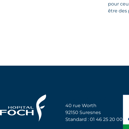
pour ceux
être des 
Hôpital Foch
40 rue Worth
92150 Suresnes
Standard : 01 46 25 20 00