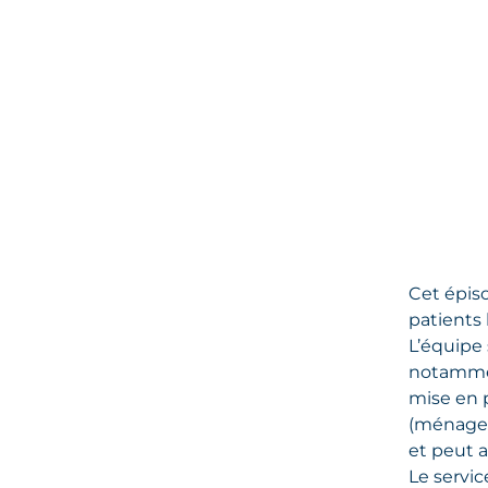
Cet épiso
patients 
L’équipe 
notamment
mise en p
(ménage, 
et peut 
Le servi