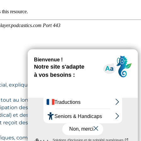
, explique les services offerts aux
 tout au long de l’hospitalisation,
icipation des besoins, comme la
ical) et des aides pratiques
ient reçoit des documents importants
ifiques, comme la garde d’animaux