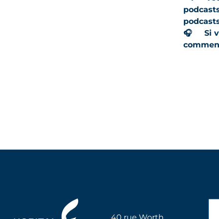
podcasts
podcast
🎧
Si v
commenta
Hôpital Foch
40 rue Worth