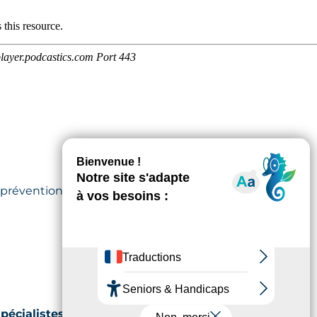
 prévention du risque infectieux,
écialistes lors de nos prochains