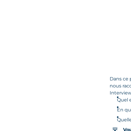
Dans ce p
nous rac
Interview
Quel 
En qu
Quelle
💡
Vou