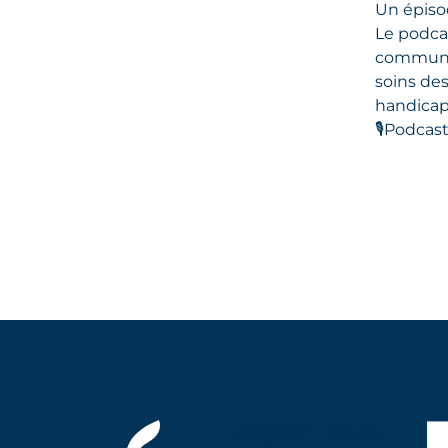
Un épisod
Le podcas
communaut
soins de
handicap
🎙️
Podcast 
Hôpital Foch