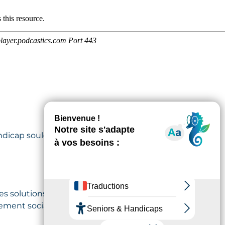
handicap soulève des questions
 les solutions concrètes pour
nement social et médico-social,