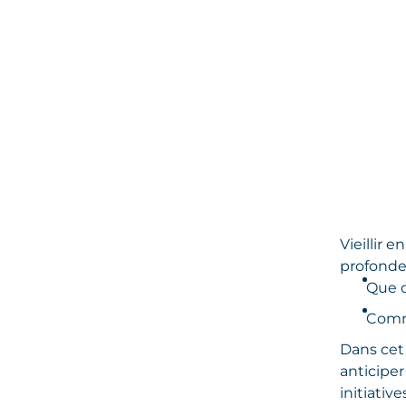
Vieillir 
profondes
Que d
Comme
Dans cet 
anticiper
initiative