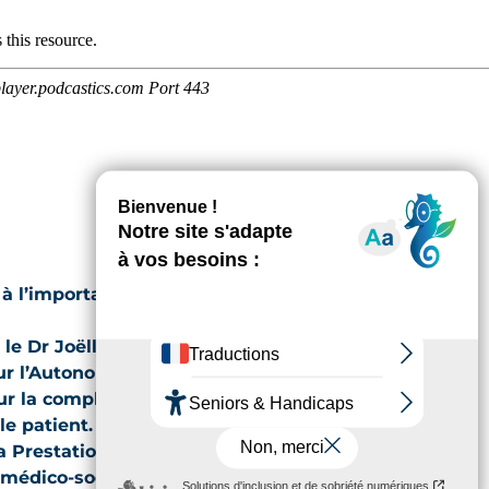
à l’importance de la
le Dr Joëlle Abulius, médecin
r l’Autonomie) et le Dr Vincent
ur la complétude du dossier
e patient.
, la Prestation de Compensation du
s médico-sociaux, etc.