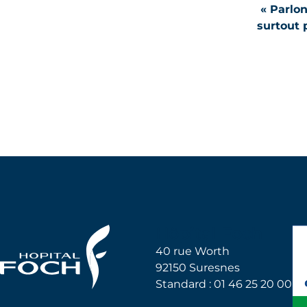
« Parlon
surtout 
Hôpital Foch
40 rue Worth
92150 Suresnes
Standard : 01 46 25 20 00