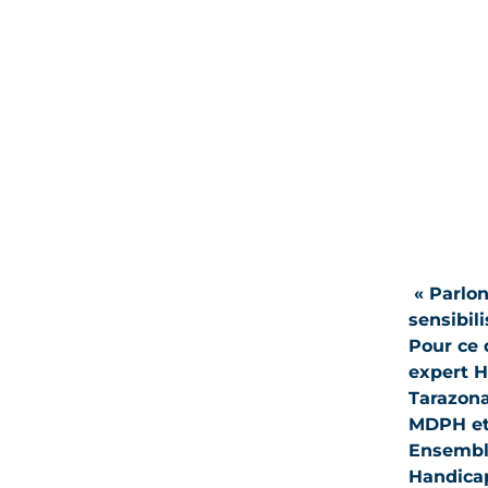
« Parlon
sensibil
Pour ce 
expert H
Tarazona
MDPH et 
Ensemble
Handicap