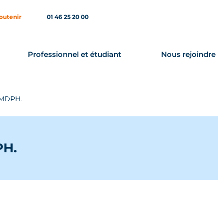
outenir
01 46 25 20 00
Professionnel et étudiant
Nous rejoindre
r MDPH.
PH.