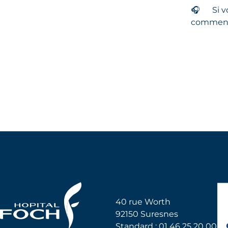
🎧
Si v
commenta
Hôpital Foch
40 rue Worth
92150 Suresnes
Standard : 01 46 25 20 00