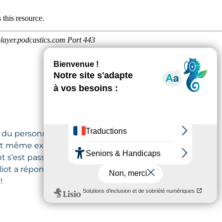
on du personnel de l’Hôpital Foch…
t même externes, ils ont fait le
 s’est passée leur vaccination ?
t a répondu et les a t-ils rassuré ?
!