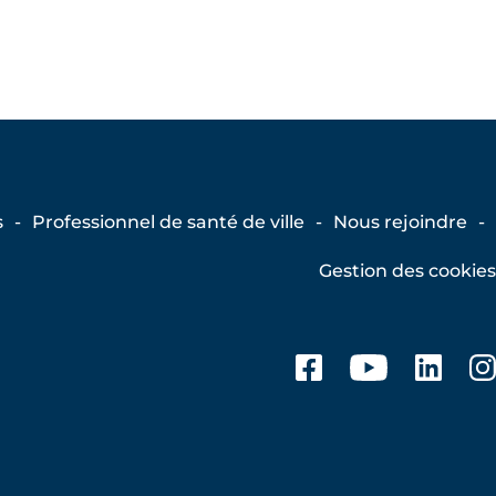
s
Professionnel de santé de ville
Nous rejoindre
Gestion des cookies
Facebook
Youtub
Lin