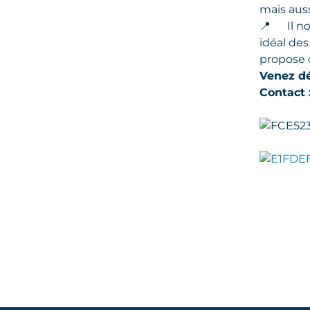
mais auss
📍
Il n
idéal des
propose 
Venez dé
Contact 