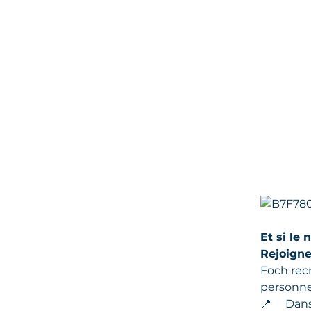
Et si le
Rejoigne
Foch rec
personne
📍
Dans