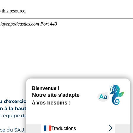
u d‘exercice ?
 à la hauteur de vos ambitions.
on équipe de médecins et de
vice du SAU, évoque son parcours