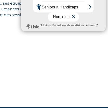
c ses équipes.
 urgences de Foch, trace le portrait
t des sessions de simulation qu‘il