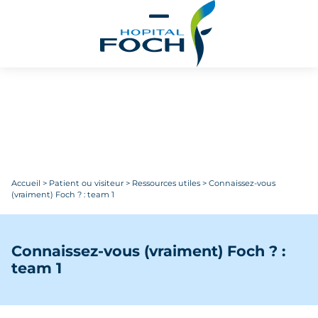
Aller au contenu principal
Accueil
>
Patient ou visiteur
>
Ressources utiles
>
Connaissez-vous
(vraiment) Foch ? : team 1
Connaissez-vous (vraiment) Foch ? :
team 1