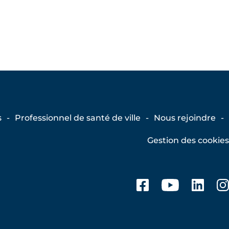
s
Professionnel de santé de ville
Nous rejoindre
Gestion des cookies
Facebook
Youtub
Lin