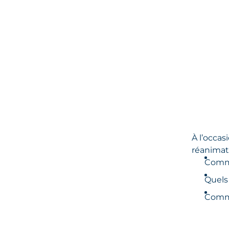
À l’occas
réanimat
Comme
Quels 
Comme