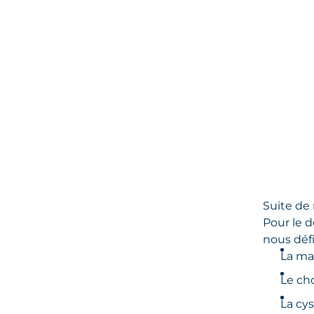
Suite de 
Pour le d
nous défi
La ma
Le ch
La cy