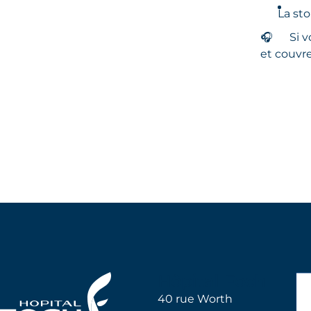
La st
🎧
Si v
et couvr
Hôpital Foch
40 rue Worth