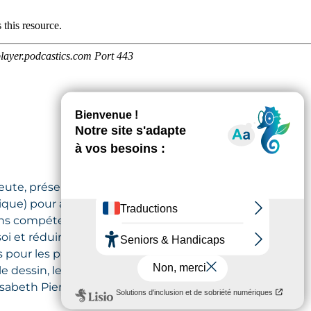
ute, présente l’art-thérapie, une
ique) pour améliorer le bien-être
ns compétences artistiques, cette
i et réduire le stress.
s pour les patients, en individuel ou
dessin, le collage, la mosaïque, le
isabeth Piemont-Sagné propose un