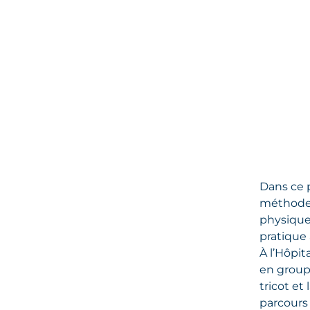
Dans ce p
méthode u
physique
pratique 
À l’Hôpit
en groupe
tricot et
parcours 