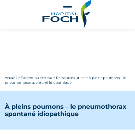
Aller au contenu principal
Accueil
>
Patient ou visiteur
>
Ressources utiles
>
À pleins poumons – le
pneumothorax spontané idiopathique
À pleins poumons – le pneumothorax
spontané idiopathique