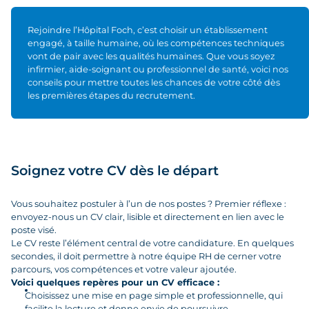
Rejoindre l’Hôpital Foch, c’est choisir un établissement
engagé, à taille humaine, où les compétences techniques
vont de pair avec les qualités humaines. Que vous soyez
infirmier, aide-soignant ou professionnel de santé, voici nos
conseils pour mettre toutes les chances de votre côté dès
les premières étapes du recrutement.
Soignez votre CV dès le départ
Vous souhaitez postuler à l’un de nos postes ? Premier réflexe :
envoyez-nous un CV clair, lisible et directement en lien avec le
poste visé.
Le CV reste l’élément central de votre candidature. En quelques
secondes, il doit permettre à notre équipe RH de cerner votre
parcours, vos compétences et votre valeur ajoutée.
Voici quelques repères pour un CV efficace :
Choisissez une mise en page simple et professionnelle, qui
facilite la lecture et donne envie de poursuivre.