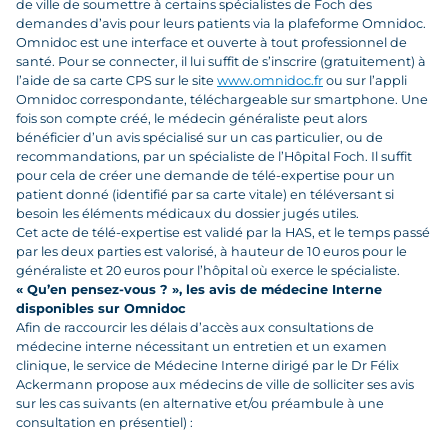
de ville de soumettre à certains spécialistes de Foch des
demandes d’avis pour leurs patients via la plafeforme Omnidoc.
Omnidoc est une interface et ouverte à tout professionnel de
santé. Pour se connecter, il lui suffit de s’inscrire (gratuitement) à
l’aide de sa carte CPS sur le site
www.omnidoc.fr
ou sur l’appli
Omnidoc correspondante, téléchargeable sur smartphone. Une
fois son compte créé, le médecin généraliste peut alors
bénéficier d’un avis spécialisé sur un cas particulier, ou de
recommandations, par un spécialiste de l’Hôpital Foch. Il suffit
pour cela de créer une demande de télé-expertise pour un
patient donné (identifié par sa carte vitale) en téléversant si
besoin les éléments médicaux du dossier jugés utiles.
Cet acte de télé-expertise est validé par la HAS, et le temps passé
par les deux parties est valorisé, à hauteur de 10 euros pour le
généraliste et 20 euros pour l’hôpital où exerce le spécialiste.
« Qu’en pensez-vous ? », les avis de médecine Interne
disponibles sur Omnidoc
Afin de raccourcir les délais d’accès aux consultations de
médecine interne nécessitant un entretien et un examen
clinique, le service de Médecine Interne dirigé par le Dr Félix
Ackermann propose aux médecins de ville de solliciter ses avis
sur les cas suivants
(en alternative et/ou préambule à une
consultation en présentiel)
: