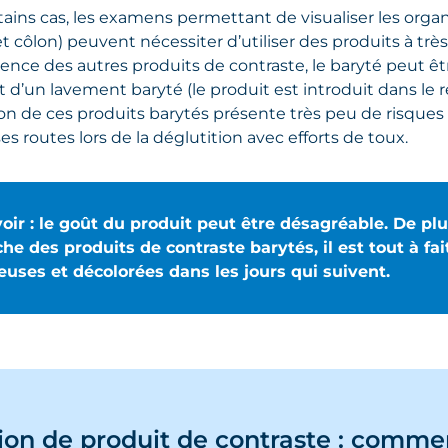
ains cas, les examens permettant de visualiser les orga
et côlon) peuvent nécessiter d’utiliser des produits à tr
érence des autres produits de contraste, le baryté peut êt
git d’un lavement baryté (le produit est introduit dans le 
tion de ces produits barytés présente très peu de risques 
es routes lors de la déglutition avec efforts de toux.
oir : le goût du produit peut être désagréable. De plus
he des produits de contraste barytés, il est tout à fa
euses et décolorées dans les jours qui suivent.
tion de produit de contraste : comme