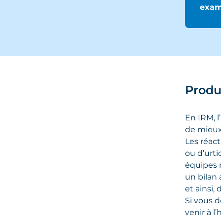
exam
Produ
En IRM, l
de mieux 
Les réact
ou d’urti
équipes 
un bilan
et ainsi,
Si vous 
venir à l