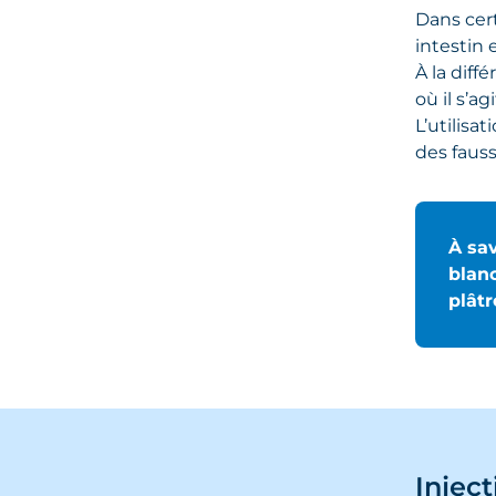
Dans cert
intestin 
À la diff
où il s’a
L’utilisa
des fauss
À sav
blanc
plâtr
Injec