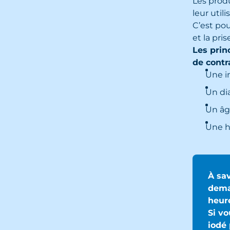
Les produ
leur util
C’est pou
et la pr
Les prin
de contr
Une i
Un di
Un âg
Une h
À sav
dema
heure
Si vo
iodé 