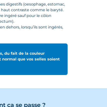
nes digestifs (oesophage, estomac,
ès haut contraste comme le baryté.
re ingéré sauf pour le côlon
rectum).
en dehors, lorsqu’ils sont ingérés,
, du fait de la couleur
it normal que vos selles soient
nt ça se passe ?