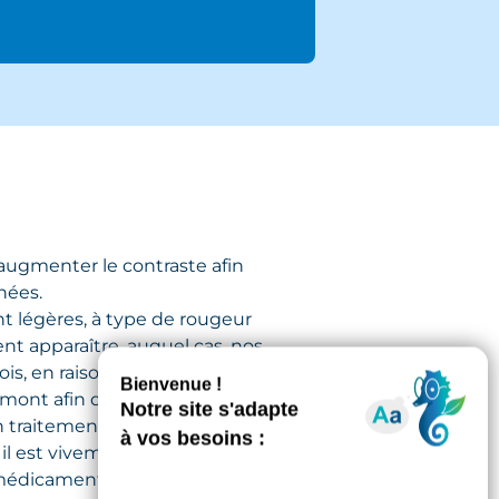
’augmenter le contraste afin
hées.
nt légères, à type de rougeur
ent apparaître, auquel cas, nos
is, en raison d’antécédents,
nt afin d’identifier l’allergène
 un traitement en amont de l’examen.
l est vivement conseillé de ne pas
e médicament est susceptible