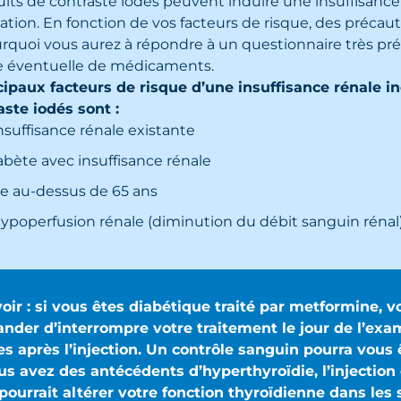
its de contraste iodés peuvent induire une insuffisance
isation. En fonction de vos facteurs de risque, des précau
rquoi vous aurez à répondre à un questionnaire très préc
ise éventuelle de médicaments.
cipaux facteurs de risque d’une insuffisance rénale in
aste iodés sont :
nsuffisance rénale existante
abète avec insuffisance rénale
e au-dessus de 65 ans
ypoperfusion rénale (diminution du débit sanguin rénal
oir : si vous êtes diabétique traité par metformine, 
nder d’interrompre votre traitement le jour de l’exa
s après l’injection. Un contrôle sanguin pourra vous ê
us avez des antécédents d’hyperthyroïdie, l’injection
pourrait altérer votre fonction thyroïdienne dans les