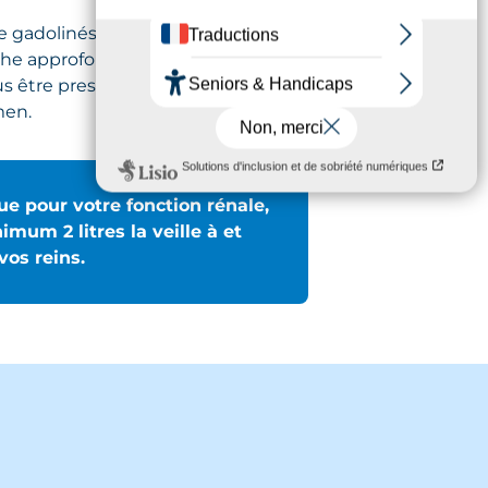
e gadolinés peuvent altérer
che approfondie de vos
ous être prescrit au moment
men.
ue pour votre fonction rénale,
um 2 litres la veille à et
vos reins.