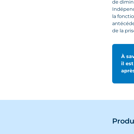
de diminu
Indépend
la fonct
antécéden
de la pri
À sav
il es
après
Produ