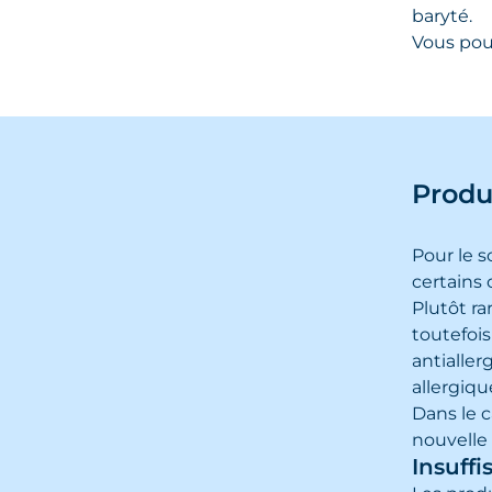
baryté.
Vous pou
Produi
Pour le s
certains 
Plutôt ra
toutefoi
antialle
allergiq
Dans le c
nouvelle
Insuffi