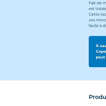
Fait de m
est total
Cette te
ces micro
facile à d
À sav
Cepen
peut 
Produ