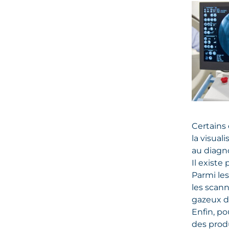
Certains 
la visual
au diagno
Il existe
Parmi les
les scann
gazeux de
Enfin, po
des produ