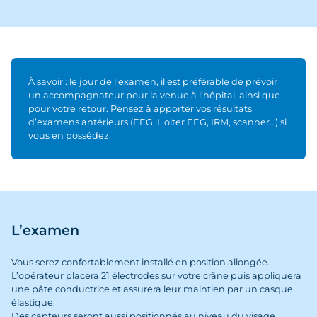
À savoir : le jour de l’examen, il est préférable de prévoir
un accompagnateur pour la venue à l’hôpital, ainsi que
pour votre retour. Pensez à apporter vos résultats
d’examens antérieurs (EEG, Holter EEG, IRM, scanner…) si
vous en possédez.
L’examen
Vous serez confortablement installé en position allongée.
L’opérateur placera 21 électrodes sur votre crâne puis appliquera
une pâte conductrice et assurera leur maintien par un casque
élastique.
Des capteurs seront aussi positionnés au niveau du visage