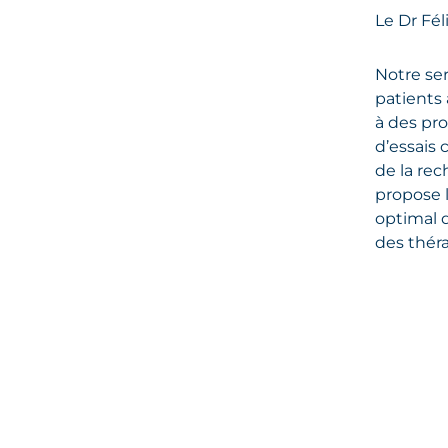
Le Dr Fé
Notre ser
patients 
à des pr
d’essais 
de la re
propose 
optimal 
des thér