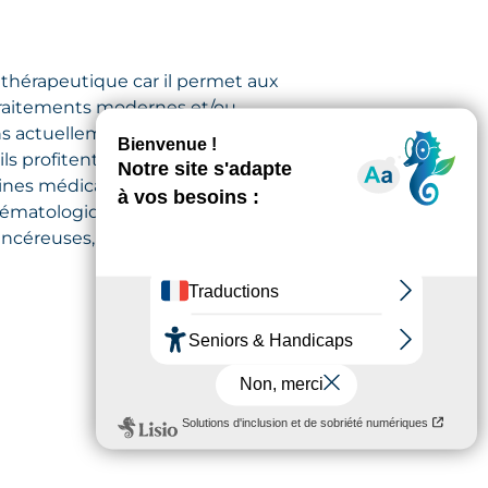
 thérapeutique car il permet aux
 traitements modernes et/ou
ns actuellement une dizaine
ls profitent de la qualité
es médicaux. Ainsi, notre service
 hématologiques, un traitement
ancéreuses, ou encore