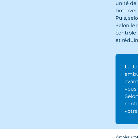
unité de 
l’interve
Puis, sel
Selon le 
contrôle 
et réduir
Le Jo
ambul
avant
vous 
Selon
contr
votre
Après vot