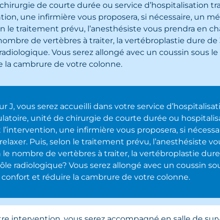
chirurgie de courte durée ou service d’hospitalisation tr
ntion, une infirmière vous proposera, si nécessaire, un m
on le traitement prévu, l’anesthésiste vous prendra en ch
nombre de vertèbres à traiter, la vertébroplastie dure de
radiologique. Vous serez allongé avec un coussin sous le
e la cambrure de votre colonne.
ur J, vous serez accueilli dans votre service d’hospitalisa
atoire, unité de chirurgie de courte durée ou hospitali
 l’intervention, une infirmière vous proposera, si néces
relaxer. Puis, selon le traitement prévu, l’anesthésiste v
 le nombre de vertèbres à traiter, la vertébroplastie dur
ôle radiologique? Vous serez allongé avec un coussin so
 confort et réduire la cambrure de votre colonne.
re intervention, vous serez accompagné en salle de surv