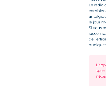
Le radio
combien 
antalgiqu
le jour 
Si vous a
raccompa
de l’eff
quelques
L’app
spont
néces