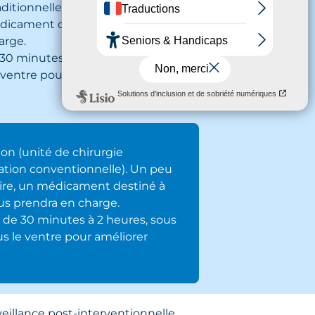
aditionnelle). Un peu avant
édicament destiné à vous relaxer.
arge.
 30 minutes à 2 heures, sous
 ventre pour améliorer votre confort
tion (unité de chirurgie
sation conventionnelle). Un peu
saire, un médicament destiné à
ous prendra en charge.
e de 30 minutes à 2 heures, sous
us le ventre pour améliorer
eillance post-interventionnelle.