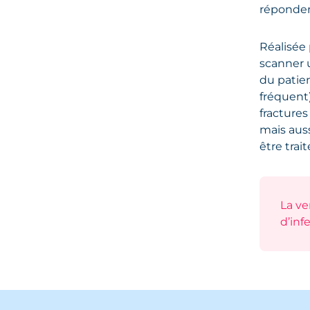
réponde
Réalisée 
scanner u
du patien
fréquent)
fractures
mais auss
être tra
La ve
d’inf