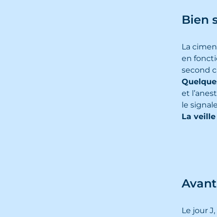
Bien 
La ciment
en foncti
second ca
Quelques
et l’anes
le signal
La veill
Avant
Le jour J