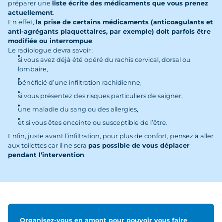
préparer une
liste écrite des médicaments que vous prenez
actuellement
.
En effet,
la prise de certains médicaments (anticoagulants et
anti-agrégants plaquettaires, par exemple) doit parfois être
modifiée ou interrompue
.
Le radiologue devra savoir :
si vous avez déjà été opéré du rachis cervical, dorsal ou
lombaire,
bénéficié d’une infiltration rachidienne,
si vous présentez des risques particuliers de saigner,
une maladie du sang ou des allergies,
et si vous êtes enceinte ou susceptible de l’être.
Enfin, juste avant l’infiltration, pour plus de confort, pensez à aller
aux toilettes car il ne sera
pas possible de vous déplacer
pendant l’intervention
.
Organisez-vous en amont pour pouvoir vous faire